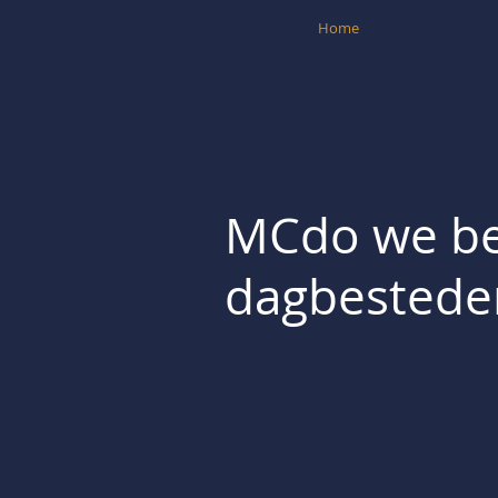
Home
MCdo we beg
dagbestede