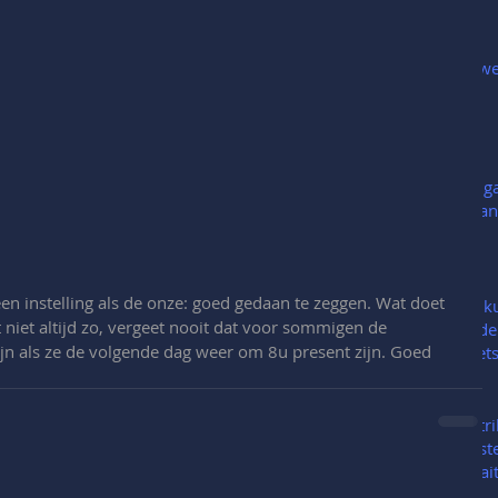
En we
We ga
maand
en instelling als de onze: goed gedaan te zeggen. Wat doet 
We ku
et niet altijd zo, vergeet nooit dat voor sommigen de 
Oude
ijn als ze de volgende dag weer om 8u present zijn. Goed 
kwets
Distr
amste
draait